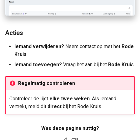
a
l
i
Acties
s
Iemand verwijderen?
Neem contact op met het
Rode
e
Kruis
.
r
Iemand toevoegen?
Vraag het aan bij het
Rode Kruis
.
e
Regelmatig controleren
n
Controleer de lijst
elke twee weken
. Als iemand
vertrekt, meld dit
direct
bij het Rode Kruis.
Was deze pagina nuttig?