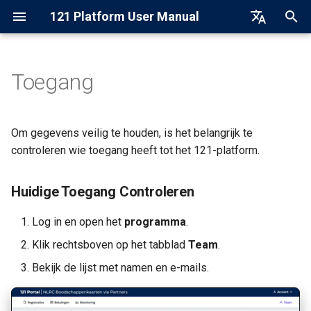
121 Platform User Manual
Z
Nederlands
o
Français
Toegang
e
English
k
Om gegevens veilig te houden, is het belangrijk te
e
controleren wie toegang heeft tot het 121-platform.
n
Huidige Toegang Controleren
i
n
Log in en open het
programma
.
Klik rechtsboven op het tabblad
Team
.
i
Bekijk de lijst met namen en e-mails.
t
i