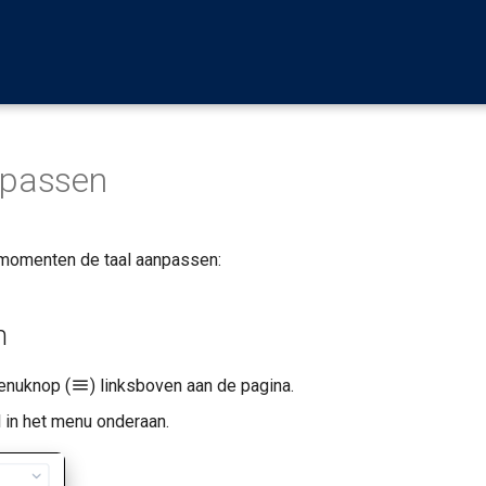
npassen
 momenten de taal aanpassen:
n
enuknop (
) linksboven aan de pagina.
l in het menu onderaan.