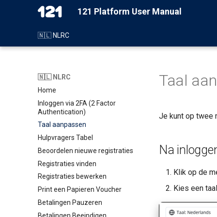
121 Platform User Manual
🇳🇱 NLRC
Taal aa
🇳🇱 NLRC
Home
Inloggen via 2FA (2 Factor
Authentication)
Je kunt op twee
Taal aanpassen
Hulpvragers Tabel
Na inlogge
Beoordelen nieuwe registraties
Registraties vinden
Klik op de m
Registraties bewerken
Kies een taa
Print een Papieren Voucher
Betalingen Pauzeren
Betalingen Beeindigen